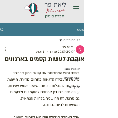
ליאת פרי
איתכם במסע
חברת בוטיק
פוסט
כל הפוסטים
ליאת פרי
כל הפוסטים
4 ביוני 2023
זמן קריאה 1 דקות
אוהבת לעשות קסמים בארגונים
ייעוץ ארגוני
משאבי אנוש
בשנה וחצי האחרונות אני עושה המון דברים: 
ייעוץ קריירה
מייעצת ומעבירה סדנאות בתחום קריירה, מייעצת 
כמנטורית למנהלות ורכזות משאבי אנוש צעירות, 
הדרך שלי
עושה חיבורים בין ארגונים למועמדים ולפעמים 
גם מרצה. זה מה שכיף בלהיות עצמאית, 
האפשרות להיות גם וגם.
אבל האהבה הגדולה שלי היא לתחום משאבי 