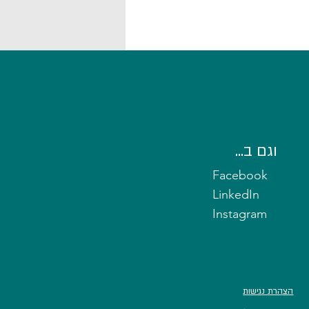
שנת 2026: סוף עידן ה"שכר ייקבע
וגם ב...
"?
Facebook
LinkedIn
Instagram
הצהרת נגישות