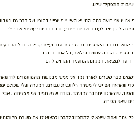
מנכ"לים רבים הבינו
מנהלת משאבי אנוש אני רואה כמה הנושא האישי משפיע בסופו של דב
יכולה לתת את העצה, התמיכה להקשיב לעובד ולהיות שם עבורו,
מנהלת משאבי אנוש, גם הד האנטרית, גם מגייסת וגם יועצת קריירה.
מועמדים, מנכ"לים ומגייסים, ומכירה הרבה אנש
מלווה אותם לאורך כל הדרך עד למציאת המ
 עם הזמן נרקמים כבר קשרים לאורך זמן, אני ממש מבקשת מהמועמ
 בשבוע כדי שאראה אם יש לי משרה רלוונטית עבורם. המטרה שלי 
ם אליה והפוך, שהארגון יתחבר למועמד. מודה שלא תמיד אני מצלי
מהדרך ונהאנשי
 רוצה להודות לכל אחד ואחת שיצא לי להתכתב,לדבר ולמצוא לו את 