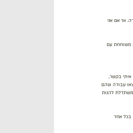
💃 גם היום כ
היום אני גם 
👩🏾‍🤝‍👩
לתזכר אותי פעם
אוהבים ומתחברי
💥 אז אני