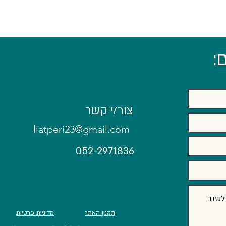
:
אם לא תמהרו - המועמדים פשוט
צור/י קשר
יברחו.
בראיון
liatperi23@gmail.com
052-2971836
תקנון האתר
מדיניות פרטיות