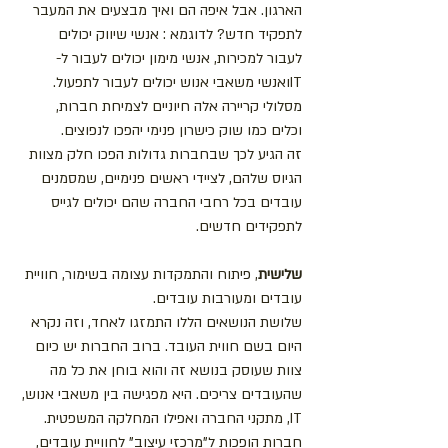
הארגון. אבל איפה הם ואיך מבצעים את המעבר 
לתפקיד חדש? לדוגמא : אנשי שיווק יכולים 
לעבור למכירות, אנשי מימון יכולים לעבור ל- 
ITואנשי משאבי אנוש יכולים לעבור לתפעול. 
מסלולי קריירה אלה חיוניים לצמיחת חברות, 
וכלים כמו שוק כישרון פנימי יהפכו לנפוצים.
זה הגיע לכך שבחברות גדולות הפכו חלק מצוות 
הגיוס שלהם, לציידי ראשים פנימיים, שמסמנים 
עובדים בכל רחבי החברה שהם יכולים לגייס 
לתפקידים חדשים.
שלישית
, פיתוח והתמקדות עצומה בשימור, חוויית 
עובדים ומעורבות עובדים.
שלושת הנושאים הללו התמזגו לאחד, וזה נקרא 
היום בשם חווית העובד. ברוב החברות יש כיום 
צוות שעוסק בנושא זה והוא בוחן את כל מה 
שהעובדים צריכים. היא מפגישה בין משאבי אנוש, 
IT, מתקני החברה ואפילו המחלקה המשפטית.
חברות הופכות ל"מרכזי עיצוב" לחוויית עובדים, 