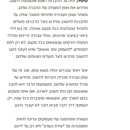
שישית
, יהיה על החברות לאמץ אוטומציה ולעצב 
מחדש את אופן הפעולה של החברה שלהן. 
מאחר ושוק העבודה תחרותי והשכר עולה, על 
החברות לחשוב מחדש כיצד הדברים פועלים 
ולהחיל טכנולוגיה בכל מקום שיוכלו. זה בא לידי 
ביטוי בעיצוב ארגונים, נוהלי עבודה זריזים ומודלי 
הפעלה חדשים שנמצאים בכל מקום. לא רק לתת 
למנהלים "להעסיק יותר אנשים" אלא לעזור להם 
לחשוב מחדש כיצד פועלים הצוותים שלהם.
יותר ויותר עובדים ינהלו משא ומתן. סוג זה של 
שוק עבודה מכריח חברות לחשוב מחדש על 
מודל הכישרון שלהם, ומשמעות הדבר היא להבין 
שאנשים הם נכס חשוב לארגון. אם אתה משקיע 
בהם לאורך זמן, התשואה מתגברת בכל שנה. רק 
העסקה דרך חבר מביא חבר לא יעבוד כרגע.
השורה התחתונה של מעסיקים צריכה להיות: 
התמקדות על "יצירת כשרון" ולא רק על "רכש 