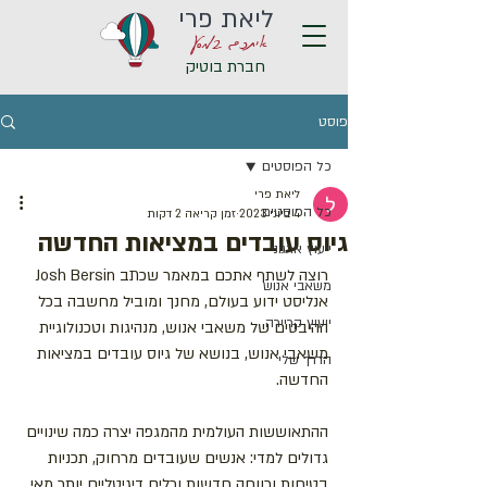
ליאת פרי
איתכם במסע
חברת בוטיק
פוסט
כל הפוסטים
ליאת פרי
כל הפוסטים
4 ביוני 2023
זמן קריאה 2 דקות
גיוס עובדים במציאות החדשה
ייעוץ ארגוני
רוצה לשתף אתכם במאמר שכתב Josh Bersin 
משאבי אנוש
אנליסט ידוע בעולם, מחנך ומוביל מחשבה בכל 
ייעוץ קריירה
ההיבטים של משאבי אנוש, מנהיגות וטכנולוגיית 
משאבי אנוש, בנושא של גיוס עובדים במציאות 
הדרך שלי
החדשה.
ההתאוששות העולמית מהמגפה יצרה כמה שינויים 
גדולים למדי: אנשים שעובדים מרחוק, תכניות 
בטיחות ורווחה חדשות וכלים דיגיטליים יותר מאי 