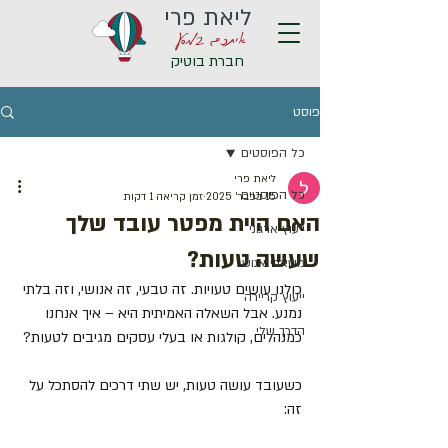
ליאת פרי
איתכם במסע
חברת בוטיק
פוסט
כל הפוסטים
ליאת פרי
כל הפוסטים
15 בפבר׳ 2025
זמן קריאה 1 דקות
האם היית מפטר עובד שלך
ייעוץ ארגוני
שעשה טעות?
משאבי אנוש
כולנו עושים טעויות. זה טבעי, זה אנושי, וזה בלתי 
ייעוץ קריירה
נמנע. אבל השאלה האמיתית היא – איך אנחנו 
הדרך שלי
כמנהלים, קולגות או בעלי עסקים מגיבים לטעות?
כשעובד עושה טעות, יש שתי דרכים להסתכל על 
זה: