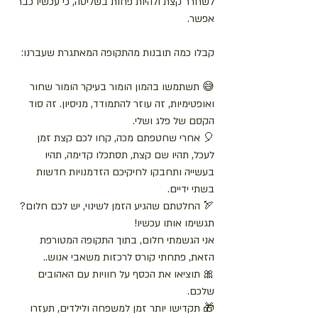
לשחרר קצת ולהיות פחות בשליטה, כי עכשיו כבר 
אפשר.
קבלו כמה תובנות מהתקופה המאתגרת שעברנו:
😅 תשתמשו בהמון הומור בעיקר הומור שחור 
ואופטימיות, זה עוזר להתמודד, מניסיון. זה סוד 
הקסם של פלג ושלי.
🎈 אחרי שחטפתם מכה, קחו לכם קצת זמן 
לעכל, תהיו שם קצת, תסתכלו קדימה, תהיו 
בעשייה ותחבקו לחיקיכם הזדמנויות חדשות 
בשתי ידיים.
🏹 החלטתם שהגיע הזמן לשינוי, יש לכם חלום? 
תגשימו אותו עכשיו!
אני הגשמתי חלום, בתוך התקופה המטורפת 
הזאת, פתחתי קורס לרכזות משאבי אנוש..
🎀 תוציאו את הכסף על חוויות עם האהובים 
שלכם.
🎁 תקדישו יותר זמן למשפחה ולילדים, תעזרו 