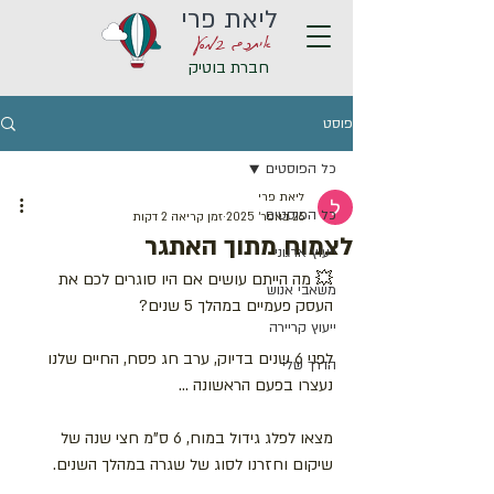
ליאת פרי
איתכם במסע
חברת בוטיק
פוסט
כל הפוסטים
ליאת פרי
כל הפוסטים
26 באפר׳ 2025
זמן קריאה 2 דקות
לצמוח מתוך האתגר
ייעוץ ארגוני
💥 מה הייתם עושים אם היו סוגרים לכם את 
משאבי אנוש
העסק פעמיים במהלך 5 שנים?
ייעוץ קריירה
לפני 6 שנים בדיוק, ערב חג פסח, החיים שלנו 
הדרך שלי
נעצרו בפעם הראשונה ... 
מצאו לפלג גידול במוח, 6 ס"מ חצי שנה של 
שיקום וחזרנו לסוג של שגרה במהלך השנים.