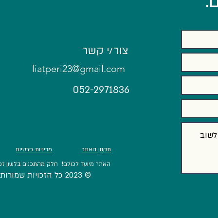
:
הדבר הכי קשה שעשיתי החודש היה
אם לא
צור/י קשר
להחזיר כסף ללקוח.
יברחו.
liatperi23@gmail.com
052-2971836
תקנון האתר
מדיניות פרטיות
האתר מיועד לכולם! חלק מהתכנים בלשון זכר
© 2023 כל הזכויות שמורות לליאת פרי