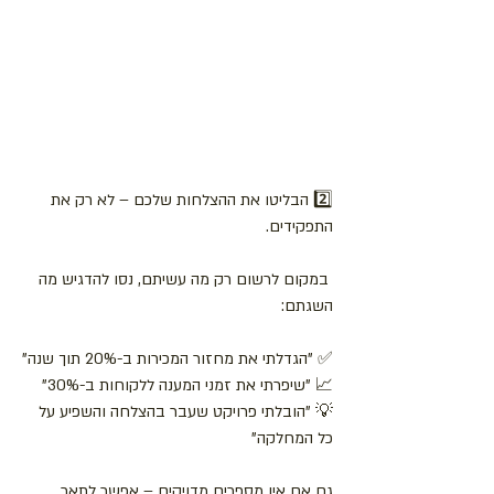
2️⃣ הבליטו את ההצלחות שלכם – לא רק את 
התפקידים.
 במקום לרשום רק מה עשיתם, נסו להדגיש מה 
השגתם:
✅ "הגדלתי את מחזור המכירות ב-20% תוך שנה"
📈 "שיפרתי את זמני המענה ללקוחות ב-30%"
💡 "הובלתי פרויקט שעבר בהצלחה והשפיע על 
כל המחלקה"
גם אם אין מספרים מדויקים – אפשר לתאר 