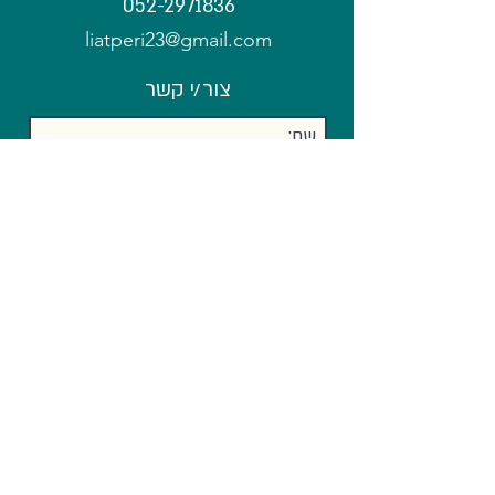
052-2971836
מלכודת זמנית?
liatperi23@gmail.com
צור/י קשר
אני מסכים ל
תנאי שימוש
שלח/י