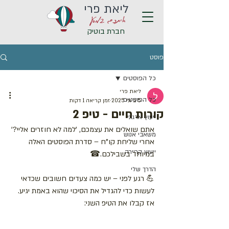
ליאת פרי
איתכם במסע
חברת בוטיק
פוסט
כל הפוסטים
ליאת פרי
כל הפוסטים
5 ביוני 2025
זמן קריאה 1 דקות
קורות חיים - טיפ 2
ייעוץ ארגוני
אתם שואלים את עצמכם, 'למה לא חוזרים אליי?' 
משאבי אנוש
אחרי שליחת קו"ח – סדרת הפוסטים האלה 
ייעוץ קריירה
במיוחד בשבילכם.☎
הדרך שלי
💪 רגע לפני – יש כמה צעדים חשובים שכדאי 
לעשות כדי להגדיל את הסיכוי שהוא באמת יגיע. 
אז קבלו את הטיפ השני: