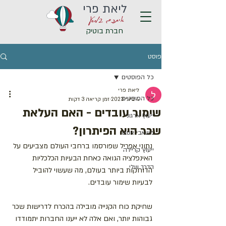
ליאת פרי
איתכם במסע
חברת בוטיק
פוסט
כל הפוסטים
ליאת פרי
כל הפוסטים
4 ביוני 2023
זמן קריאה 3 דקות
שימור עובדים - האם העלאת
ייעוץ ארגוני
שכר היא הפיתרון?
משאבי אנוש
נתוני אפריל שפורסמו ברחבי העולם מצביעים על 
ייעוץ קריירה
האינפלציה הגואה כאחת הבעיות הכלכליות 
הדרך שלי
הדוחקות ביותר בעולם, מה שעשוי להוביל 
לבעיות שימור עובדים.
שחיקת כוח הקנייה מובילה בהכרח לדרישות שכר 
גבוהות יותר, ואם אלה לא ייענו החברות יתמודדו 