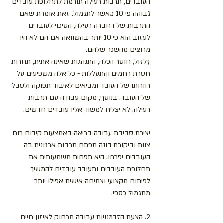
העובדים, תרבות רעילה תורמת לתחלופת עובדים 
גבוהה פי 10 מאשר לתגמול. זאת אומרת שאם 
התרבות של החברה רעילה, הסיכוי לעובדים 
לעזוב הוא פי 10 יותר בהשוואה אם ​​הם לא היו 
מרוצים מהשכר שלהם. 
זִלזוּל, חוסר הכלה, התנהגות שאינה אתית, תחרות 
חסרת רחמים והתעללות - כל אלה משפיעים על 
רווחתו של העובד ומביאים לאיבוד תפוקה ולסבל 
של העובד. בנוסף, מקום עבודה עם תרבות 
רעילה, לא יצליח למשוך אליו עובדים חדשים.
יצירת סביבת עבודה בריאה באמצעות קידום רוח 
צוות וביקורת בונה תפתח תרבות ארגונית בה 
העובדים יפרחו. היא תפחית משמעותית את 
תחלופת העובדים ותעודד עובדים להמשיך 
לפיתוח מקצועי וצמיחה אישית אפילו יותר 
מתגמול כספי.
2. הצעת הזדמנויות עבודה מרחוק לאיזון חיים 