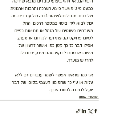
הישגיהם. אי זיהוי ביצועי עובדים מנבא שחיקה 
כמעט פי 3 מאשר פיצוי. הערכה ותרבות ארגונית 
של כבוד מובילים לשימור גבוה של עובדים. זה 
יכול לבוא לידי ביטוי במספר דרכים, החל 
משבחים פשוטים של מנהל או מחיאות כפיים 
לסיום פרויקט קבוצתי ועד לקידום או מענק. 
אפילו דבר כל כך קטן כמו אישור לרעיון של 
מישהו או סתם לבקש ממנו מידע יגרום לו 
להרגיש מוערך.
אז כמו שראינו אפשר לשמר עובדים גם ללא 
עלות או ע"י כך שהמימון העצמי בסופו של דבר 
יועיל לחברה לטווח ארוך. 
משאבי אנוש
פוסטים אחרונים
הצג הכול