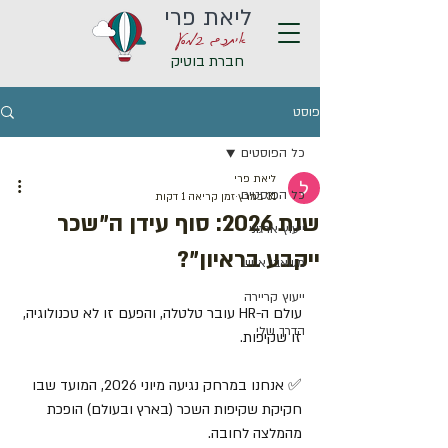
ליאת פרי
איתכם במסע
חברת בוטיק
פוסט
כל הפוסטים
ליאת פרי
כל הפוסטים
31 במרץ
זמן קריאה 1 דקות
שנת 2026: סוף עידן ה"שכר
ייעוץ ארגוני
ייקבע בראיון"?
משאבי אנוש
ייעוץ קריירה
עולם ה-HR עובר טלטלה, והפעם זו לא טכנולוגיה, 
הדרך שלי
זו שקיפות.
✅ אנחנו במרחק נגיעה מיוני 2026, המועד שבו 
חקיקת שקיפות השכר (בארץ ובעולם) הופכת 
מהמלצה לחובה.