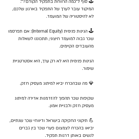
🕹️ סוף ל"כמה הרווחת בתפקיד הקודם?": 
המיקוד עובר לערך של התפקיד בארגון שלכם, 
לא להיסטוריה של המועמד.
🕹️ הגינות פנימית (Internal Equity): אם תפרסמו 
שכר גבוה למועמד חיצוני, תתכוננו לשאלות 
מהעובדים הקיימים. 
הגינות פנימית היא לא רק ערך, היא אסטרטגיית 
שימור.
💎 מה שבהכרח יביא למיתוג מעסיק חזק.
שקיפות שכר תהפוך להזדמנות אדירה למיתוג 
מעסיק חזק ולבניית אמון. 
💪 תיקוני החקיקה בישראל ודיווחי שכר שנתיים, 
יביאו בהכרח לצמצום פערי שכר בין גברים 
לנשים באותן דרגות תפקיד.