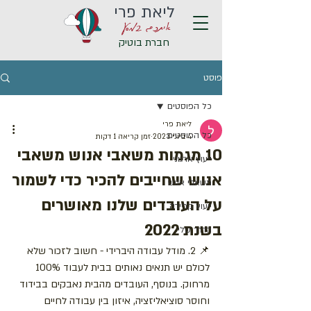
ליאת פרי
איתכם במסע
חברת בוטיק
פוסט
כל הפוסטים
ליאת פרי
כל הפוסטים
4 ביוני 2023
זמן קריאה 1 דקות
10 מגמות משאבי אנוש משאבי
ייעוץ ארגוני
אנוש שחייבים להכיר כדי לשמור
משאבי אנוש
על העובדים שלנו מאושרים
ייעוץ קריירה
בשנת 2022
הדרך שלי
📌 2. מודל עבודה היברידי - חשוב לזכור שלא 
לכולם יש תנאים נאותים בבית לעבוד 100% 
מרחוק. בנוסף, העובדים מהבית נאבקים בבידוד 
וחוסר סוציאליזציה, איזון בין עבודה לחיים 