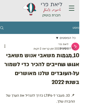
ליאת פרי
איתכם במסע
חברת בוטיק
פוסט
כל הפוסטים
ליאת פרי
כל הפוסטים
4 ביוני 2023
זמן קריאה 2 דקות
10 מגמות משאבי אנוש משאבי
ייעוץ ארגוני
אנוש שחייבים להכיר כדי לשמור
משאבי אנוש
על העובדים שלנו מאושרים
ייעוץ קריירה
בשנת 2022
הדרך שלי
📌 10. מעבר ל-LTIPs כדרך להגדיל את הערך של 
החברה שלך.