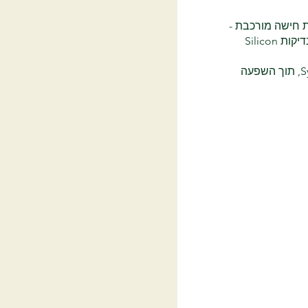
כנון מעגלי Analog / Mixed-Signal כחלק ממערכת חישה מורכבת -
משלב בחינת הארכיטקטורה ומחקרי ההיתכנות, דרך תכנון, סימולציות ועבודה עם Layout, ועד Tape-Out ובדיקות Silicon
התפקיד כולל עבודה צמודה עם צוותי Layout, Digital, Firmware, Algorithms, Hardware, Device ו-System, תוך השפעה