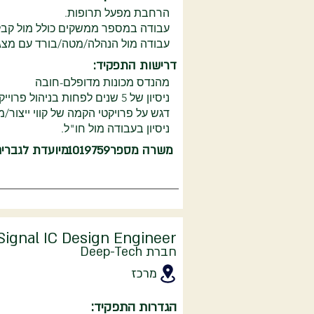
הרחבת מפעל תרופות.
עבודה במספר ממשקים כולל מול קבלן 
עבודה מול הנהלה/מטה/בורד עם מצגו
דרישות התפקיד:
מהנדס מכונות מדופלם-חובה
ניסיון של 5 שנים לפחות בניהול פרוייקטים הנדסיים בחברת פארמה /ביוטק.
דגש על פרויקטי הקמה של קווי ייצור
ניסיון בעבודה מול חו"ל.
משרה מספר
1019759
מיועדת לגברי
Signal IC Design Engineer
חברת Deep-Tech
מרכז
הגדרות התפקיד: