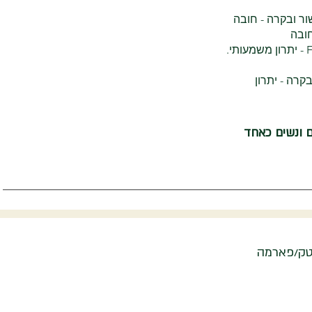
ר ובקרה - חובה
ם ונשים כאחד
וטק/פארמה