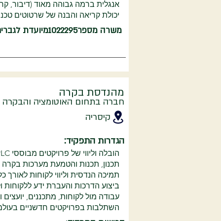
אנגלית ברמה גבוהה מאוד (דיבור, קרי
יכולת קריאה והבנה של שרטוטים טכני
משרה מספר
1022295
מיועדת לגברי
מהנדסת בקרה
חברה בתחום האוטומציה והבקרה
קיסריה
הגדרות התפקיד:
הובלה וליווי של פרויקטים מבוססי DCS, PLC ו-SCADA משלב התכנון ועד ההטמעה באתר הלקוח.
תכנון, תכנות והטמעת מערכות בקרה 
תמיכה הנדסית וליווי לקוחות לאורך כל
ביצוע הדרכות והעברת ידע ללקוחות ול
עבודה מול לקוחות, מתכננים, יועצים ויצ
השתלבות בפרויקטים חדשניים בעולמו