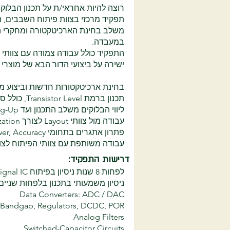
רוצה להיות אחראי/ת על תכנון הבלוק
במעבדה.
ישירה על ביצועי הדור הבא של מוצרי
בחינת ארכיטקטורות חדשות וביצוע מח
תכנון ברמת Transistor Level, כולל סימולציות וניתוח ביצועים.
ליווי הבלוקים משלב התכנון ועד Bring-Up ובדיקות Silicon במעבדה.
עבודה מול צוותי Layout לצורך Post-Layout Optimization.
פתרון אתגרים בתחומי Low Noise, Low Power, Accuracy ו-Reliability.
עבודה משותפת עם צוותי הפיתוח לצו
דרישות התפקיד:
לפחות 8 שנות ניסיון בפיתוח Analog / Mixed-Signal IC.
ניסיון משמעותי בתכנון בלפחות שניי
Data Converters: ADC / DAC
Bandgap, Regulators, DCDC, POR
Analog Filters
Switched-Capacitor Circuits