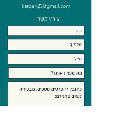
liatperi23@gmail.com
צור/י קשר
אני מסכים ל
תנאי שימוש
שלח/י