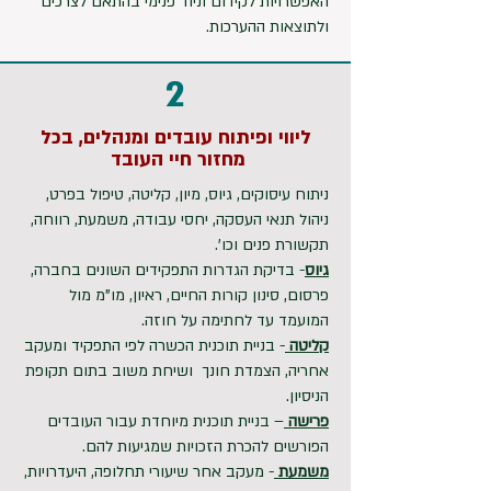
האפשרויות לקידום וניוד פנימי בהתאם לצרכים
ולתוצאות ההערכות.
2
ליווי ופיתוח עובדים ומנהלים, בכל
מחזור חיי העובד
ניתוח עיסוקים, גיוס, מיון, קליטה, טיפול בפרט,
ניהול תנאי העסקה, יחסי עבודה, משמעת, רווחה,
תקשורת פנים וכו'.
גיוס
- בדיקת הגדרות התפקידים השונים בחברה,
פרסום, סינון קורות החיים, ראיון, מו"מ מול
המועמד עד לחתימה על חוזה.
קליטה
- בניית תוכנית הכשרה לפי התפקיד ומעקב
אחריה, הצמדת חונך ושיחת משוב בתום תקופת
הניסיון.
פרישה
– בניית תוכנית מיוחדת עבור העובדים
הפורשים להכרת הזכויות שמגיעות להם.
משמעת
- מעקב אחר שיעורי תחלופה, היעדרויות,