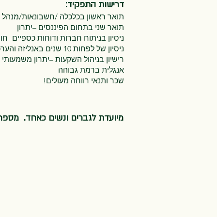
דרישות התפקיד:
תואר ראשון בכלכלה /חשבונאות/מנהל 
תואר שני בתחום הפיננסים –יתרון
ניסיון בניתוח חברות ודוחות כספיים- חו
ניסיון של לפחות 10 שנים באנליזה והערכת שווי של מניות/אג"ח לצרכי השקעה (buy side).
רישיון בניהול השקעות –יתרון משמעותי
אנגלית ברמת גבוהה
שכר ותנאי רווחה מעולים!
מיועדת לגברים ונשים כאחד. מספר