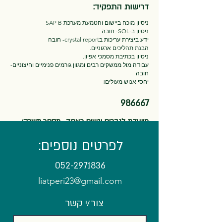
דרישות התפקיד:
ניסיון מוכח ביישום והטמעת מערכת SAP B
ניסיון ב-SQL- חובה
ידע ביצירת עריכות בcrystal report- חובה
הבנת תהליכים ארגוניים.
ניסיון בכתיבת מסמכי אפיון.
עבודה מול ממשקים רבים ומגוון גורמים פנימיים וחיצוניים-
חובה
יחסי אנוש מעולים!
986667
מיועדת לגברים ונשים כאחד. מספר משרה:
לפרטים נוספים:
052-2971836
liatperi23@gmail.com
צור/י קשר