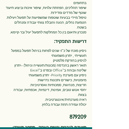
בתחומים
שיפור תהליכים, הפחתת עלויות, שיפור איכות וביצוע תיעוד
שוטף של מדדים ומדידות.
טיפול מיידי בבעיות שוטפות שמשפיעות על תפעול ויעילות.
הטמעת נהלים, הנעה והובלת צוותי עבודה ומנהלים
בשטח.
סנכרון ותיאום בין כל המחלקות לתפעול יעיל ובר-קיימא.
דרישות התפקיד:
ניסיון מוכח של כ־4 שנים לפחות בניהול תפעול במפעל
תעשייתי , יתרון משמעותי
לניסיון בהזרקת פלסטיק
תואר ראשון בהנדסה (מכונות/תעשייה וניהול) –יתרון
שליטה גבוהה ב־Office ובפרט ב־Excel
ניסיון עם מערכת Priority- יתרון משמעותי
מיומנויות, כישורים ותכונות נדרשות:
חריצות, מנהיגות, סמכותיות ואסרטיביות.
יחסי אנוש טובים, אמינות, דינמיות, אכפתיות, עבודה
בצוות.
ראיה מערכתית/אינטגרטיבית.
יכולת עמידה תחת עבודה בלחץ.
879209
מיועדת לגברים ונשים כאחד. מספר משרה: