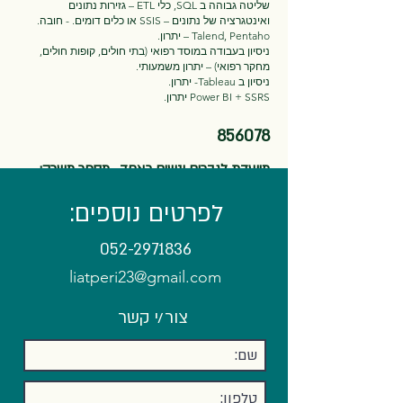
שליטה גבוהה ב SQL, כלי ETL – גזירות נתונים
ואינטגרציה של נתונים – SSIS או כלים דומים. - חובה.
Talend, Pentaho – יתרון.
ניסיון בעבודה במוסד רפואי (בתי חולים, קופות חולים,
מחקר רפואי) – יתרון משמעותי.
ניסיון ב Tableau- יתרון.
Power BI + SSRS יתרון.
856078
מיועדת לגברים ונשים כאחד. מספר משרה:
לפרטים נוספים:
052-2971836
liatperi23@gmail.com
צור/י קשר