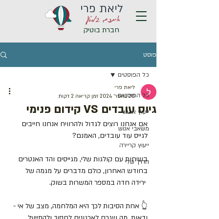
ליאת פרי
איתכם במסע
חברת בוטיק
פוסט
כל הפוסטים
ליאת פרי
כל הפוסטים
20 באפר׳ 2024
זמן קריאה 2 דקות
גיוס עובדים VS קידום פנימי
ייעוץ ארגוני
אם אנחנו רוצים לגדול ולהרוויח אנחנו חייבים 
משאבי אנוש
לגייס עוד עובדים, האמנם?
ייעוץ קריירה
בשיחות עם קולגות שלי, מגייסים והד האנטרים 
הדרך שלי
בחודש האחרון, כולם מדברים על מגמה של 
 ירידה חדה במספר המשרות בשוק.
👆 אחת הסיבות לכך היא המלחמה, מצב של אי - 
ודאות, מה שגרם לארגונים לחסוך ולהתייעל, 