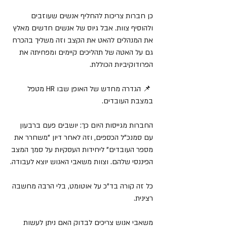
כן חברות צריכות להחליף אנשים שעוזבים 
ולהוסיף צוות. אבל גיוס של אנשים חדשים מאלץ 
את המנהלים להאט את הקצב וזה משליך בהכרח 
גם על האטה של תהליכים קיימים ומפחיתה את 
הפרודוקיביות הכוללת. 
 📌 הגדרה מחדש של האופן שבו HR מטפל 
במצבת העובדים.
החברות מגייסות היום כך: יושבים פעם ברבעון 
עם סמנכ"ל הכספים, וזה לאחר דיון "משחרר את 
מספר העובדים" ליחידות העסקיות על סמך המצב 
הפיננסי שלהם. וצוות משאבי האנוש יוצא לעבודה.
כל זה קורה בד"כ על אוטומט, בלי הרבה מחשבה 
רצינית.
משאבי אנוש צריכים לבדוק האם ניתן לעשות 